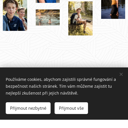
Používáme cookies, abychom zajistili správné fungování a
bezpečnost našich stránek. Tím vám můžeme zajistit tu
nejlepší zkušenost při jejich návštěvě.
© 2022 fotakojc.cz -Horní Bříza 33012
Přijmout nezbytné
Přijmout vše
Vytvořeno službou
Webnode
Cookies